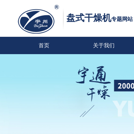
盘式干燥机
专题网站
首页
关于我们