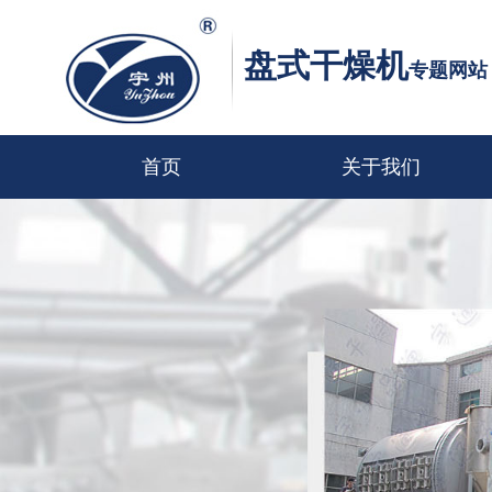
盘式干燥机
专题网站
首页
关于我们