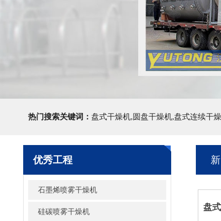
热门搜索关键词：
盘式干燥机,圆盘干燥机,盘式连续干
优秀工程
新
石墨烯喷雾干燥机
盘
硅碳喷雾干燥机