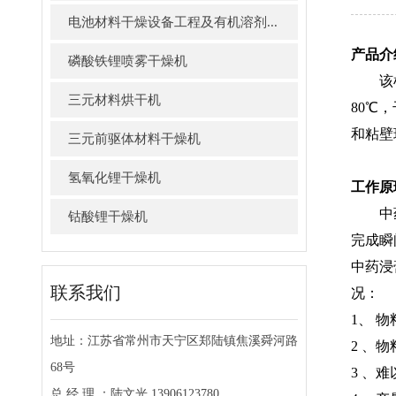
电池材料干燥设备工程及有机溶剂...
产品介
磷酸铁锂喷雾干燥机
该机采
三元材料烘干机
80℃
和粘壁
三元前驱体材料干燥机
氢氧化锂干燥机
工作原
中药浸
钴酸锂干燥机
完成瞬
中药浸
联系我们
况：
1、 
地址：江苏省常州市天宁区郑陆镇焦溪舜河路
2 、
68号
3 、
总 经 理 ：陆文光 13906123780