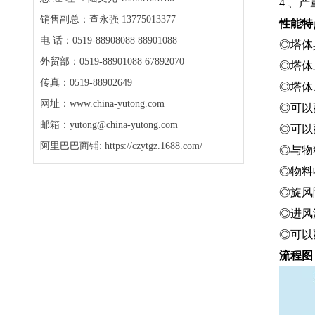
4 、产
销售副总：查永强 13775013377
性能特
电 话：0519-88908088 88901088
◎塔体
外贸部：0519-88901088 67892070
◎塔体
传真：0519-88902649
◎塔体
网址：www.china-yutong.com
◎可以
邮箱：yutong@china-yutong.com
◎可以
阿里巴巴商铺: https://czytgz.1688.com/
◎与物
◎物料
◎旋风
◎进风
◎可以
流程图