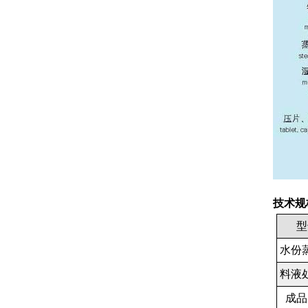
技术规
型
水份
料液
成品