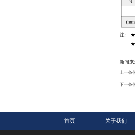
寸
(mm
注
: 
★
新闻来
上一条
下一条
首页
关于我们