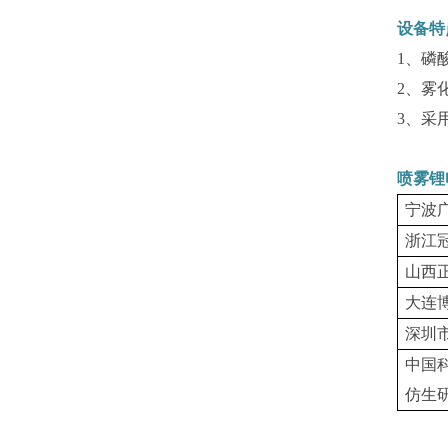
设备特
1、磷
2、雾
3、采
喷雾锂
宁波
浙江
山西
大连
深圳
中国
仿生